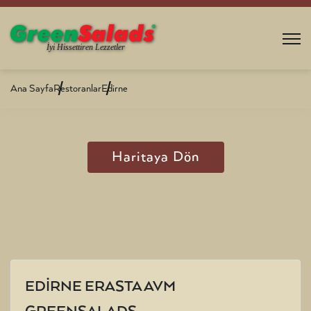
Ana Sayfa
Restoranlar
Edirne
Haritaya Dön
EDİRNE ERASTA AVM