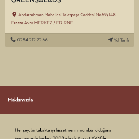
GREENSALADS
Abdurrahman Mahallesi Talatpaşa Caddesi No.59/148
Erasta Avm MERKEZ / EDİRNE
0284 212 22 66
Yol Tarifi
Hakkımızda
Her şey, bir tabakta iyi hissetmenin mümkün olduğuna
inanmamızla başladı. 2008 yılında Airport AVM’de